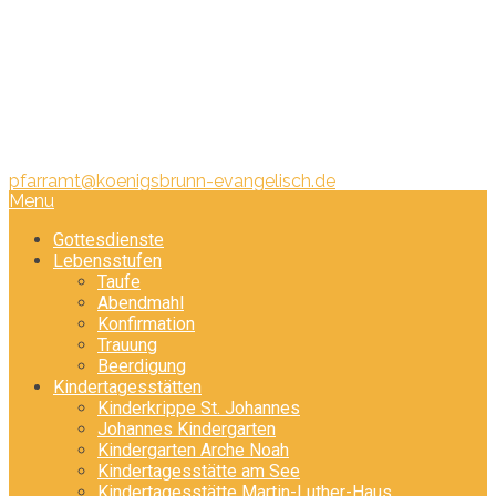
Pfarramt:
Telefon: 08231/ 340 440
pfarramt@koenigsbrunn-evangelisch.de
Menu
Gottesdienste
Lebensstufen
Taufe
Abendmahl
Konfirmation
Trauung
Beerdigung
Kindertagesstätten
Kinderkrippe St. Johannes
Johannes Kindergarten
Kindergarten Arche Noah
Kindertagesstätte am See
Kindertagesstätte Martin-Luther-Haus