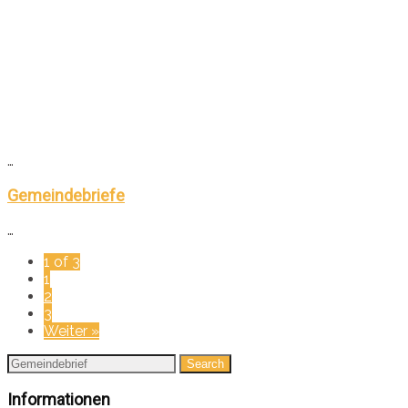
…
Gemeindebriefe
…
1 of 3
1
2
3
Weiter »
Informationen