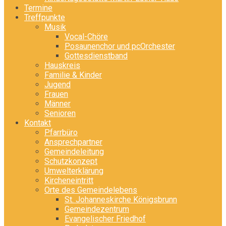
Termine
Treffpunkte
Musik
Vocal-Chöre
Posaunenchor und pcOrchester
Gottesdienstband
Hauskreis
Familie & Kinder
Jugend
Frauen
Männer
Senioren
Kontakt
Pfarrbüro
Ansprechpartner
Gemeindeleitung
Schutzkonzept
Umwelterklärung
Kircheneintritt
Orte des Gemeindelebens
St. Johanneskirche Königsbrunn
Gemeindezentrum
Evangelischer Friedhof