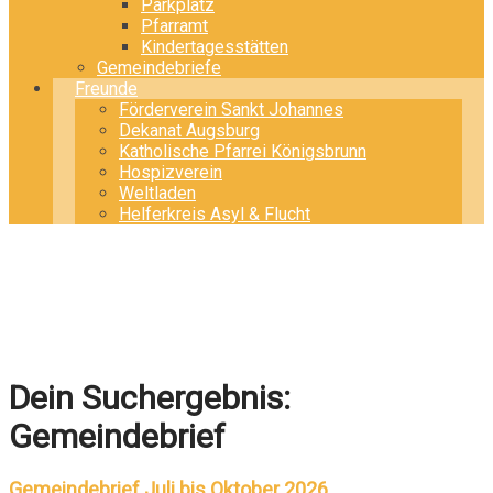
Parkplatz
Pfarramt
Kindertagesstätten
Gemeindebriefe
Freunde
Förderverein Sankt Johannes
Dekanat Augsburg
Katholische Pfarrei Königsbrunn
Hospizverein
Weltladen
Helferkreis Asyl & Flucht
Dein Suchergebnis:
Gemeindebrief
Gemeindebrief Juli bis Oktober 2026