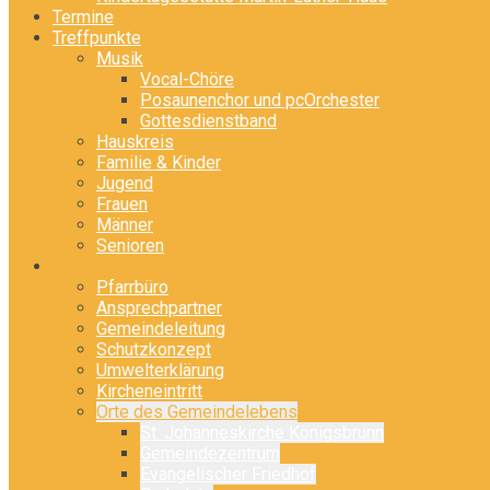
Termine
Treffpunkte
Musik
Vocal-Chöre
Posaunenchor und pcOrchester
Gottesdienstband
Hauskreis
Familie & Kinder
Jugend
Frauen
Männer
Senioren
Kontakt
Pfarrbüro
Ansprechpartner
Gemeindeleitung
Schutzkonzept
Umwelterklärung
Kircheneintritt
Orte des Gemeindelebens
St. Johanneskirche Königsbrunn
Gemeindezentrum
Evangelischer Friedhof