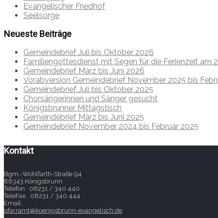
Evangelischer Friedhof
Seelsorge
Neueste Beiträge
Gemeindebrief Juli bis Oktober 2026
Familiengottesdienst mit Segen für die Ferienzeit am 26
Gemeindebrief März bis Juni 2026
Vorabversion Gemeindebrief November 2025 bis Febr
Gemeindebrief Juli bis Oktober 2025
Chorsängerinnen und Sänger gesucht
Königsbrunner Mittagstisch
Gemeindebrief März bis Juni 2025
Gemeindebrief November 2024 bis Februar 2025
Kontakt
Bgm.-Wohlfarth-Straße 94
86343 Königsbrunn
Telefon: 08231 / 340 440
TeleFax: 08231 / 340 444
Email:
pfarramt@koenigsbrunn-evangelisch.de