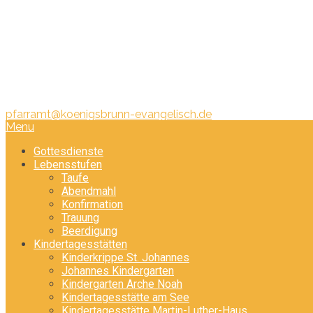
Pfarramt:
Telefon: 08231/ 340 440
pfarramt@koenigsbrunn-evangelisch.de
Menu
Gottesdienste
Lebensstufen
Taufe
Abendmahl
Konfirmation
Trauung
Beerdigung
Kindertagesstätten
Kinderkrippe St. Johannes
Johannes Kindergarten
Kindergarten Arche Noah
Kindertagesstätte am See
Kindertagesstätte Martin-Luther-Haus