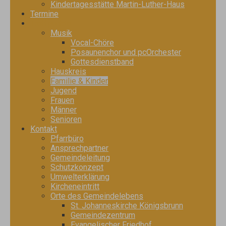
Kindertagesstätte Martin-Luther-Haus
Termine
Treffpunkte
Musik
Vocal-Chöre
Posaunenchor und pcOrchester
Gottesdienstband
Hauskreis
Familie & Kinder
Jugend
Frauen
Männer
Senioren
Kontakt
Pfarrbüro
Ansprechpartner
Gemeindeleitung
Schutzkonzept
Umwelterklärung
Kircheneintritt
Orte des Gemeindelebens
St. Johanneskirche Königsbrunn
Gemeindezentrum
Evangelischer Friedhof