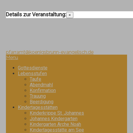
Details zur Veranstaltung:
×
Pfarramt:
Telefon: 08231/ 340 440
pfarramt@koenigsbrunn-evangelisch.de
Menu
Gottesdienste
Lebensstufen
Taufe
Abendmahl
Konfirmation
Trauung
Beerdigung
Kindertagesstätten
Kinderkrippe St. Johannes
Johannes Kindergarten
Kindergarten Arche Noah
Kindertagesstätte am See