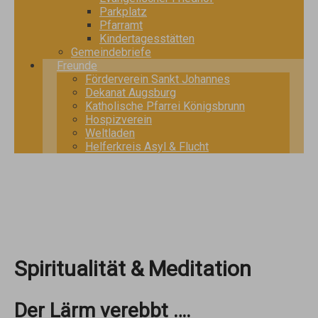
Parkplatz
Pfarramt
Kindertagesstätten
Gemeindebriefe
Freunde
Förderverein Sankt Johannes
Dekanat Augsburg
Katholische Pfarrei Königsbrunn
Hospizverein
Weltladen
Helferkreis Asyl & Flucht
Spiritualität & Meditation
Der Lärm verebbt
….