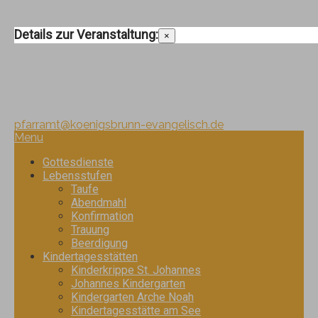
Details zur Veranstaltung:
×
Pfarramt:
Telefon: 08231/ 340 440
pfarramt@koenigsbrunn-evangelisch.de
Menu
Gottesdienste
Lebensstufen
Taufe
Abendmahl
Konfirmation
Trauung
Beerdigung
Kindertagesstätten
Kinderkrippe St. Johannes
Johannes Kindergarten
Kindergarten Arche Noah
Kindertagesstätte am See