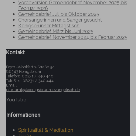
Vorabversion Gemeindebrief November 2025 bis
Februar 2026
Gemeindebrief Juli bis Oktober 2025
Chorsängerinnen und Sänger gesucht
Königsbrunner Mittagstisch
Gemeindebrief März bis Juni 2025
Gemeindebrief November 2024 bis Februar 2025
Kontakt
Bgm.-Wohlfarth-Straße 94
86343 Königsbrunn
Telefon: 08231 / 340 440
TeleFax: 08231 / 340 444
Email:
pfarramt@koenigsbrunn-evangelisch.de
YouTube
Informationen
Spiritualität & Meditation
Taufe