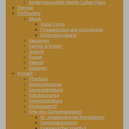
Kindertagesstätte Martin-Luther-Haus
Termine
Treffpunkte
Musik
Vocal-Chöre
Posaunenchor und pcOrchester
Gottesdienstband
Hauskreis
Familie & Kinder
Jugend
Frauen
Männer
Senioren
Kontakt
Pfarrbüro
Ansprechpartner
Gemeindeleitung
Schutzkonzept
Umwelterklärung
Kircheneintritt
Orte des Gemeindelebens
St. Johanneskirche Königsbrunn
Gemeindezentrum
Evangelischer Friedhof