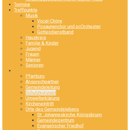
Termine
Treffpunkte
Musik
Vocal-Chöre
Posaunenchor und pcOrchester
Gottesdienstband
Hauskreis
Familie & Kinder
Jugend
Frauen
Männer
Senioren
Kontakt
Pfarrbüro
Ansprechpartner
Gemeindeleitung
Schutzkonzept
Umwelterklärung
Kircheneintritt
Orte des Gemeindelebens
St. Johanneskirche Königsbrunn
Gemeindezentrum
Evangelischer Friedhof