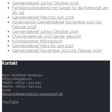
Gemeindebrief Juli bis Oktober 2026
Familiengottesdienst mit Segen für die Ferienzeit am
26. Juli
Gemeindebrief März bis Juni 2026
Vorabversion Gemeindebrief November 2025 bis
Februar 2026
Gemeindebrief Juli bis Oktober 2025
Chorsängerinnen und Sänger gesucht
Königsbrunner Mittagstisch
Gemeindebrief März bis Juni 2025
Gemeindebrief November 2024 bis Februar 2025
Kontakt
Bgm.-Wohlfarth-Straße 94
86343 Königsbrunn
Telefon: 08231 / 340 440
TeleFax: 08231 / 340 444
Email:
pfarramt@koenigsbrunn-evangelisch.de
YouTube