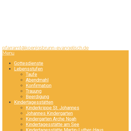
Pfarramt:
Telefon: 08231/ 340 440
pfarramt@koenigsbrunn-evangelisch.de
Menu
Gottesdienste
Lebensstufen
Taufe
Abendmahl
Konfirmation
Trauung
Beerdigung
Kindertagesstätten
Kinderkrippe St. Johannes
Johannes Kindergarten
Kindergarten Arche Noah
Kindertagesstätte am See
Kindertagesstätte Martin-Luther-Haus