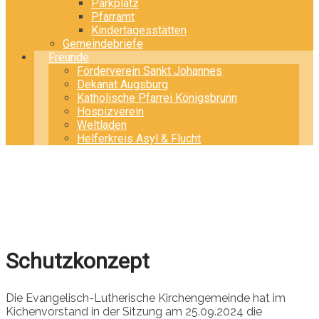
Parkplatz
Pfarramt
Kindertagesstätten
Gemeindebriefe
Freunde
Förderverein Sankt Johannes
Dekanat Augsburg
Katholische Pfarrei Königsbrunn
Hospizverein
Weltladen
Helferkreis Asyl & Flucht
Schutzkonzept
Die Evangelisch-Lutherische Kirchengemeinde hat im
Kichenvorstand in der Sitzung am 25.09.2024 die