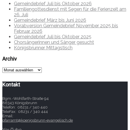
Gemeindebrief Juli bis Oktober 2026
Familiengottesdienst mit Segen für die Ferienzeit am
26. Juli
Gemeindebrief März bis Juni 2026
Vorabversion Gemeindebrief November 2025 bis
Februar 2026
Gemeindebrief Juli bis Oktober 2025
Chorsängerinnen und Sänger gesucht
Königsbrunner Mittagstisch
Archiv
Archiv
Kontakt
Bgm.-Wohlfarth-Straße 94
86343 Königsbrunn
Telefon: 08231 / 340 440
TeleFax: 08231 / 340 444
Email:
pfarramt@koenigsbrunn-evangelisch.de
YouTube