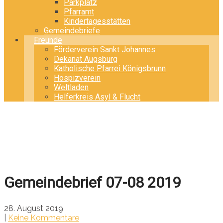
Parkplatz
Pfarramt
Kindertagesstätten
Gemeindebriefe
Freunde
Förderverein Sankt Johannes
Dekanat Augsburg
Katholische Pfarrei Königsbrunn
Hospizverein
Weltladen
Helferkreis Asyl & Flucht
Gemeindebrief 07-08 2019
28. August 2019
|
Keine Kommentare