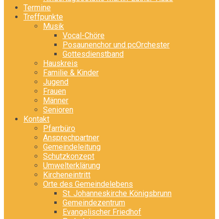
Termine
Treffpunkte
Musik
Vocal-Chöre
Posaunenchor und pcOrchester
Gottesdienstband
Hauskreis
Familie & Kinder
Jugend
Frauen
Männer
Senioren
Kontakt
Pfarrbüro
Ansprechpartner
Gemeindeleitung
Schutzkonzept
Umwelterklärung
Kircheneintritt
Orte des Gemeindelebens
St. Johanneskirche Königsbrunn
Gemeindezentrum
Evangelischer Friedhof