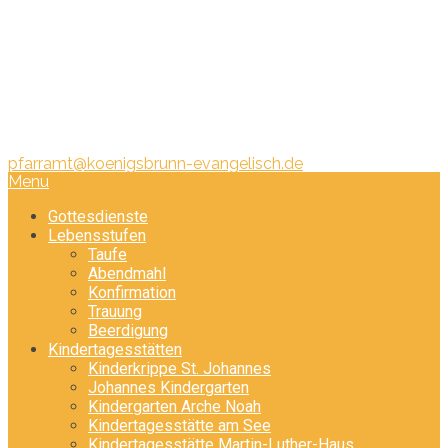
Pfarramt:
Telefon: 08231/ 340 440
pfarramt@koenigsbrunn-evangelisch.de
Menu
Gottesdienste
Lebensstufen
Taufe
Abendmahl
Konfirmation
Trauung
Beerdigung
Kindertagesstätten
Kinderkrippe St. Johannes
Johannes Kindergarten
Kindergarten Arche Noah
Kindertagesstätte am See
Kindertagesstätte Martin-Luther-Haus