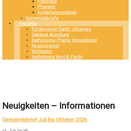
Parkplatz
Pfarramt
Kindertagesstätten
Gemeindebriefe
Freunde
Förderverein Sankt Johannes
Dekanat Augsburg
Katholische Pfarrei Königsbrunn
Hospizverein
Weltladen
Helferkreis Asyl & Flucht
Neuigkeiten – Informationen
Gemeindebrief Juli bis Oktober 2026
15. Juli 2026