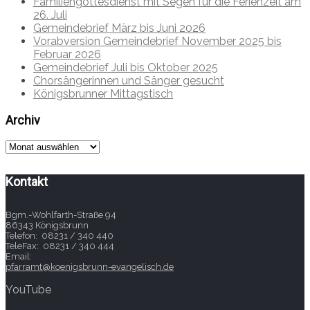
Familiengottesdienst mit Segen für die Ferienzeit am
26. Juli
Gemeindebrief März bis Juni 2026
Vorabversion Gemeindebrief November 2025 bis
Februar 2026
Gemeindebrief Juli bis Oktober 2025
Chorsängerinnen und Sänger gesucht
Königsbrunner Mittagstisch
Archiv
Archiv
Kontakt
Bgm.-Wohlfarth-Straße 94
86343 Königsbrunn
Telefon: 08231 / 340 440
TeleFax: 08231 / 340 444
Email:
pfarramt@koenigsbrunn-evangelisch.de
YouTube