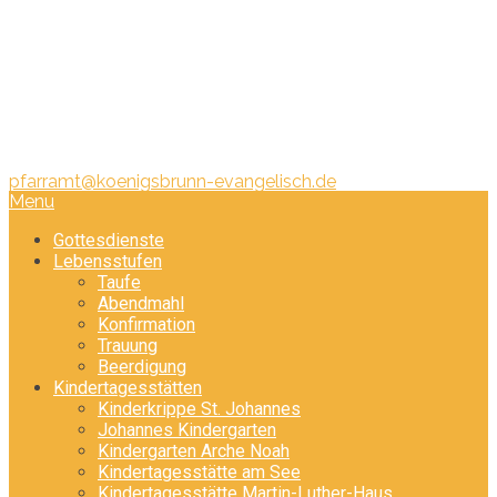
Pfarramt:
Telefon: 08231/ 340 440
pfarramt@koenigsbrunn-evangelisch.de
Menu
Gottesdienste
Lebensstufen
Taufe
Abendmahl
Konfirmation
Trauung
Beerdigung
Kindertagesstätten
Kinderkrippe St. Johannes
Johannes Kindergarten
Kindergarten Arche Noah
Kindertagesstätte am See
Kindertagesstätte Martin-Luther-Haus