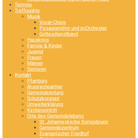
Termine
Treffpunkte
Musik
Vocal-Chöre
Posaunenchor und pcOrchester
Gottesdienstband
Hauskreis
Familie & Kinder
Jugend
Frauen
Männer
Senioren
Kontakt
Pfarrbüro
Ansprechpartner
Gemeindeleitung
Schutzkonzept
Umwelterklärung
Kircheneintritt
Orte des Gemeindelebens
St. Johanneskirche Königsbrunn
Gemeindezentrum
Evangelischer Friedhof