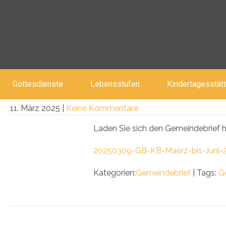
GEMEINDEBRIEF MÄRZ BIS JUN
Gottesdienste
Lebensstufen
Kindertagesstät
11. März 2025
|
Keine Kommentare
Laden Sie sich den Gemeindebrief hi
20250309-GB-KB-Maerz-bis-Juni
Kategorien:
Gemeindebrief
| Tags:
G
Post